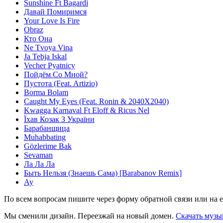
Sunshine Ft Bagardi
Давай Помиримся
Your Love Is Fire
Obraz
Кто Она
Ne Tvoya Vina
Ja Tebja Iskal
Vecher Pyatnicy
Пойдём Со Мной?
Пустота (Feat. Artizio)
Borma Bolam
Caught My Eyes (Feat. Ronin & 2040X2040)
Kwagga Karnaval Ft Eloff & Ricus Nel
Їхав Козак З України
Барабанщица
Muhabbating
Gözlerime Bak
Sevaman
Ла Ла Ла
Быть Нельзя (Знаешь Сама) [Barabanov Remix]
Ау
По всем вопросам пишите через форму обратной связи или на e
Мы сменили дизайн. Переезжай на новый домен.
Скачать музы